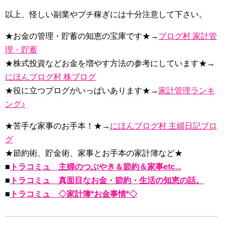
以上、怪しい副業やプチ稼ぎには十分注意して下さい。
★お金の管理・貯蓄の知恵の宝庫です★→
ブログ村 家計管
理・貯蓄
★株式投資などお金を増やす方法の参考にしています★→
にほんブログ村 株ブログ
★役に立つブログがいっぱいあります★→
家計管理ランキ
ング♪
★苦手な家事のお手本！★→
にほんブログ村 主婦日記ブロ
グ
★節約術、貯金術、家事とお手本の家計簿など★
■
トラコミュ 主婦のつぶやき＆節約＆家事etc...
■
トラコミュ 真面目なお金・節約・生活の知恵の話。
■
トラコミュ ◇家計簿*お金事情*◇