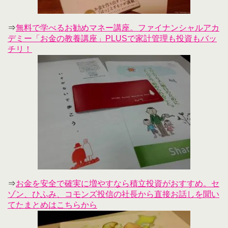
⇒
無料で学べるお勧めマネー講座。ファイナンシャルアカ
デミー「お金の教養講座」PLUSで家計管理も投資もバッ
チリ！
⇒
お金を安全で確実に増やすなら積立投資がおすすめ。セ
ゾン、ひふみ、コモンズ投信の社長から直接お話しを聞い
てたまとめはこちらから