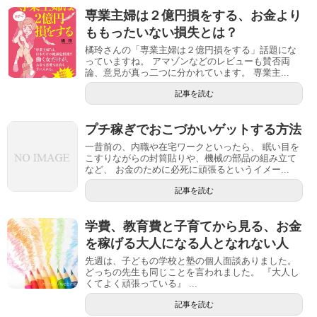
専業主婦は２億円損をする、お金より
ももったいない損失とは？
橘玲さんの「専業主婦は２億円損をする」話題にな
っていますね。 アマゾンなどのレビューも賛否両
論、意見が真っ二つに分かれています。 専業主...
記事を読む
プチ稼ぎでおこづかいゲットする方法
一昔前の、内職や在宅ワークといったら、 眠い目を
こすりながらの封筒貼りや、機械の部品の組み立て
など、 お金のために必死に頑張るというイメー...
記事を読む
学費、教育費と子育てから見る、お金
を稼げる大人になる人となれない人
先週は、子どもの学校と塾の個人面談ありました。
どっちの先生も同じことを言われました。 『大人し
くてよく頑張っている』 ...
記事を読む