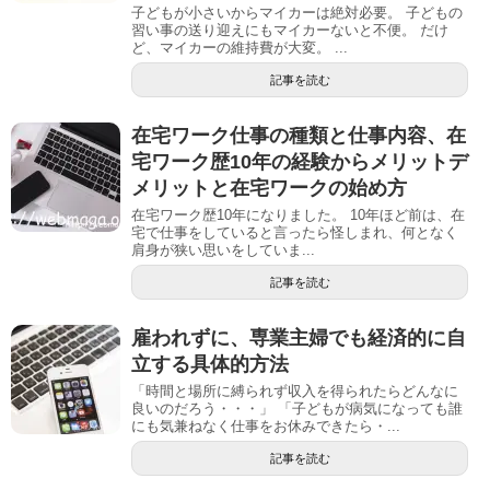
子どもが小さいからマイカーは絶対必要。 子どもの
習い事の送り迎えにもマイカーないと不便。 だけ
ど、マイカーの維持費が大変。 ...
記事を読む
在宅ワーク仕事の種類と仕事内容、在
宅ワーク歴10年の経験からメリットデ
メリットと在宅ワークの始め方
在宅ワーク歴10年になりました。 10年ほど前は、在
宅で仕事をしていると言ったら怪しまれ、何となく
肩身が狭い思いをしていま...
記事を読む
雇われずに、専業主婦でも経済的に自
立する具体的方法
「時間と場所に縛られず収入を得られたらどんなに
良いのだろう・・・」 「子どもが病気になっても誰
にも気兼ねなく仕事をお休みできたら・...
記事を読む