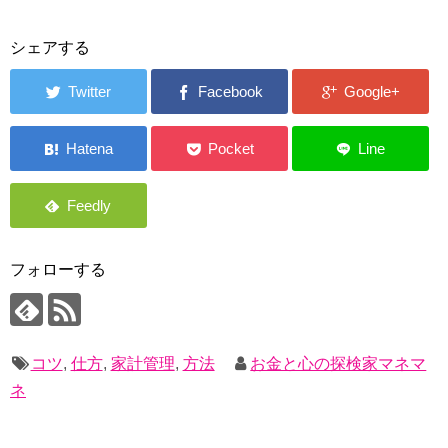
シェアする
フォローする
コツ
,
仕方
,
家計管理
,
方法
お金と心の探検家マネマ
ネ