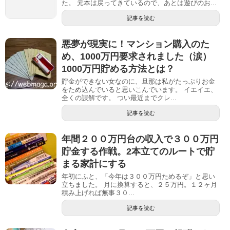
た。 元本は戻ってきているので、あとは遊びのお...
記事を読む
悪夢が現実に！マンション購入のた
め、1000万円要求されました（涙）
1000万円貯める方法とは？
貯金ができない女なのに、旦那は私がたっぷりお金
をため込んでいると思いこんでいます。 イエイエ、
全くの誤解です。 つい最近までクレ...
記事を読む
年間２００万円台の収入で３００万円
貯金する作戦。2本立てのルートで貯
まる家計にする
年初にふと、「今年は３００万円ためるぞ」と思い
立ちました。 月に換算すると、２５万円。１２ヶ月
積み上げれば無事３０...
記事を読む