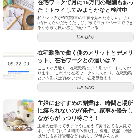
在宅ワークで月に15万円の報酬もあっ
た！トライしてみようかなと検討中
私のママ友が在宅秘書の仕事を始めたらしい。 月に
5万円くらいだそうだけど、家で自分のペースででき
るから凄く良い感じで働いている...
記事を読む
​在宅勤務で働く側のメリットとデメリ
ット、在宅ワークとの違いは？
ここ１か月近く、在宅勤務という形でパートしてお
ります。 これまで在宅ワークをしており、在宅勤務
という形式は初めてです。 在宅勤務もも...
記事を読む
主婦におすすめの副業は、時間と場所
に縛られないのが条件。家事を優先し
ながらがっつり稼ごう！
主婦の仕事ってラクそうに見えて実はとても大変で
す。 子育ては２４時間体制だし、料理、洗濯、掃除
以外にも家計管理などもあり、保母さんと家...