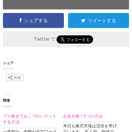
シェアする
ツイートする
Twitter で
シェア
共有
関連
プチ稼ぎでおこづかいゲット
お金を稼ぐ5つの方法
する方法
本日も株式市場は活況を帯び
一昔前の、内職や在宅ワーク
ています。 私も朝、指値で