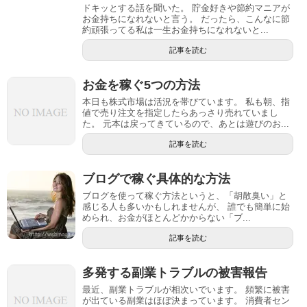
ドキッとする話を聞いた。 貯金好きや節約マニアが
お金持ちになれないと言う。 だったら、こんなに節
約頑張ってる私は一生お金持ちになれないと...
記事を読む
お金を稼ぐ5つの方法
本日も株式市場は活況を帯びています。 私も朝、指
値で売り注文を指定したらあっさり売れていまし
た。 元本は戻ってきているので、あとは遊びのお...
記事を読む
ブログで稼ぐ具体的な方法
ブログを使って稼ぐ方法というと、「胡散臭い」と
感じる人も多いかもしれませんが、 誰でも簡単に始
められ、お金がほとんどかからない「ブ...
記事を読む
多発する副業トラブルの被害報告
最近、副業トラブルが相次いでいます。 頻繁に被害
が出ている副業はほぼ決まっています。 消費者セン