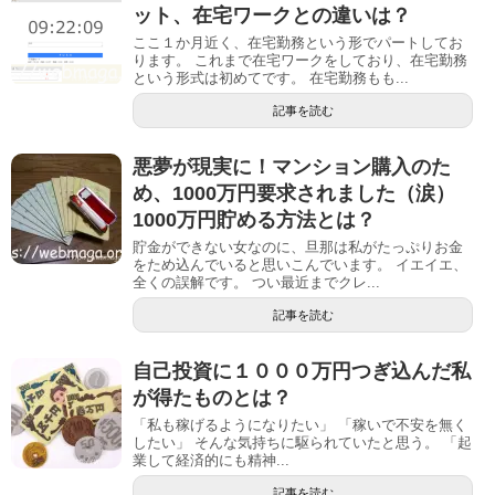
ット、在宅ワークとの違いは？
ここ１か月近く、在宅勤務という形でパートしてお
ります。 これまで在宅ワークをしており、在宅勤務
という形式は初めてです。 在宅勤務もも...
記事を読む
悪夢が現実に！マンション購入のた
め、1000万円要求されました（涙）
1000万円貯める方法とは？
貯金ができない女なのに、旦那は私がたっぷりお金
をため込んでいると思いこんでいます。 イエイエ、
全くの誤解です。 つい最近までクレ...
記事を読む
自己投資に１０００万円つぎ込んだ私
が得たものとは？
「私も稼げるようになりたい」 「稼いで不安を無く
したい」 そんな気持ちに駆られていたと思う。 「起
業して経済的にも精神...
記事を読む