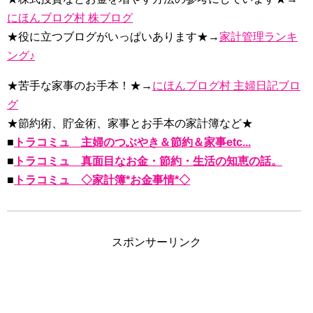
にほんブログ村 株ブログ
★役に立つブログがいっぱいあります★→
家計管理ランキ
ング♪
★苦手な家事のお手本！★→
にほんブログ村 主婦日記ブロ
グ
★節約術、貯金術、家事とお手本の家計簿など★
■
トラコミュ 主婦のつぶやき＆節約＆家事etc...
■
トラコミュ 真面目なお金・節約・生活の知恵の話。
■
トラコミュ ◇家計簿*お金事情*◇
スポンサーリンク