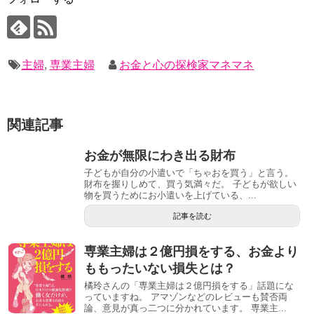
主婦
,
専業主婦
お金と心の探検家マネマネ
関連記事
お金が無限にわき出る財布
子どもが自分の小遣いで「ちゃおを買う」と言う。
財布を握りしめて、買う気満々だ。 子どもが欲しい
物を買うためにお小遣いを上げている、...
記事を読む
専業主婦は２億円損をする、お金より
ももったいない損失とは？
橘玲さんの「専業主婦は２億円損をする」話題にな
っていますね。 アマゾンなどのレビューも賛否両
論、意見が真っ二つに分かれています。 専業主...