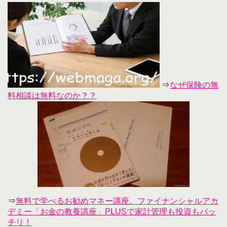
⇒
なぜ保険の無
料相談は無料なのか？？
⇒
無料で学べるお勧めマネー講座。ファイナンシャルアカ
デミー「お金の教養講座」PLUSで家計管理も投資もバッ
チリ！