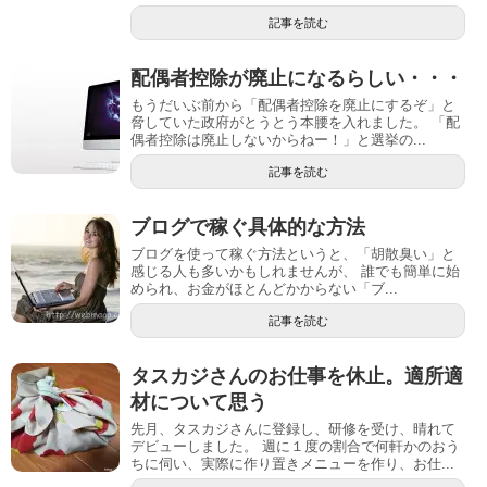
記事を読む
配偶者控除が廃止になるらしい・・・
もうだいぶ前から「配偶者控除を廃止にするぞ」と
脅していた政府がとうとう本腰を入れました。 「配
偶者控除は廃止しないからねー！」と選挙の...
記事を読む
ブログで稼ぐ具体的な方法
ブログを使って稼ぐ方法というと、「胡散臭い」と
感じる人も多いかもしれませんが、 誰でも簡単に始
められ、お金がほとんどかからない「ブ...
記事を読む
タスカジさんのお仕事を休止。適所適
材について思う
先月、タスカジさんに登録し、研修を受け、晴れて
デビューしました。 週に１度の割合で何軒かのおう
ちに伺い、実際に作り置きメニューを作り、お仕...