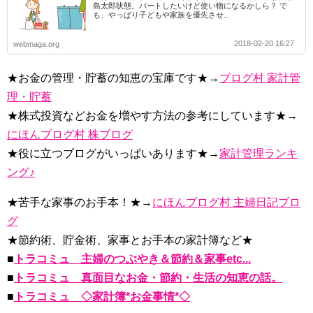
島太郎状態。パートしたいけど使い物になるかしら？ で
も、やっぱり子どもや家族を優先させ...
2018-02-20 16:27
webmaga.org
★お金の管理・貯蓄の知恵の宝庫です★→
ブログ村 家計管
理・貯蓄
★株式投資などお金を増やす方法の参考にしています★→
にほんブログ村 株ブログ
★役に立つブログがいっぱいあります★→
家計管理ランキ
ング♪
★苦手な家事のお手本！★→
にほんブログ村 主婦日記ブロ
グ
★節約術、貯金術、家事とお手本の家計簿など★
■
トラコミュ 主婦のつぶやき＆節約＆家事etc...
■
トラコミュ 真面目なお金・節約・生活の知恵の話。
■
トラコミュ ◇家計簿*お金事情*◇