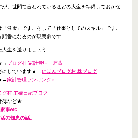
すが、世間で言われているほどの大金を準備しておかな
は「健康」です。そして「仕事としてのスキル」です。
う順番になるのが現実劇です。
た人生を送りましょう！
★→
ブログ村 家計管理・貯蓄
考にしています★→
にほんブログ村 株ブログ
★→
家計管理ランキング♪
ログ村 主婦日記ブログ
計簿など★
etc...
生活の知恵の話。