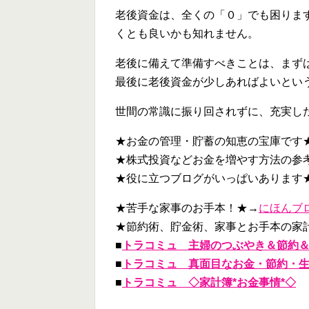
老後資金は、全くの「０」でも困りま
くとも良いかも知れません。
老後に備えて準備すべきことは、まず
最後に老後資金が少しあればよいとい
世間の常識に振り回されずに、充実し
★お金の管理・貯蓄の知恵の宝庫です
★株式投資などお金を増やす方法の参
★役に立つブログがいっぱいあります
★苦手な家事のお手本！★→
にほんブ
★節約術、貯金術、家事とお手本の家
■
トラコミュ 主婦のつぶやき＆節約＆家事
■
トラコミュ 真面目なお金・節約・
■
トラコミュ ◇家計簿*お金事情*◇