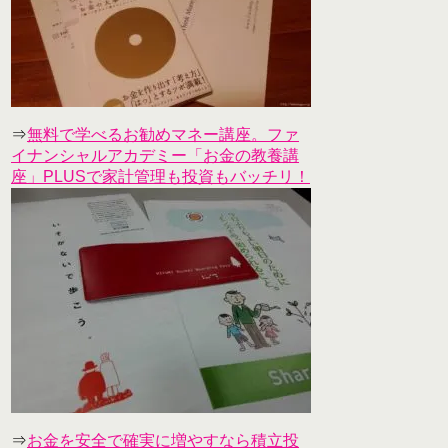
⇒
無料で学べるお勧めマネー講座。ファ
イナンシャルアカデミー「お金の教養講
座」PLUSで家計管理も投資もバッチリ！
⇒
お金を安全で確実に増やすなら積立投