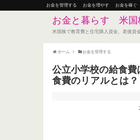
お金を管理する
お金を増やす
お金を稼ぐ
お金と暮らす 米国
米国株で教育費と住宅購入資金、老後資
ホーム
お金を管理する
公立小学校の給食費
食費のリアルとは？