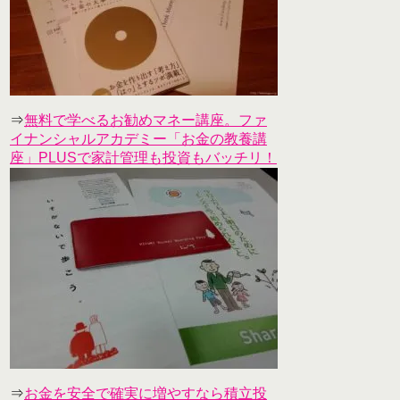
⇒
無料で学べるお勧めマネー講座。ファ
イナンシャルアカデミー「お金の教養講
座」PLUSで家計管理も投資もバッチリ！
⇒
お金を安全で確実に増やすなら積立投