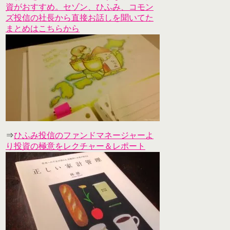
資がおすすめ。セゾン、ひふみ、コモン
ズ投信の社長から直接お話しを聞いてた
まとめはこちらから
⇒
ひふみ投信のファンドマネージャーよ
り投資の極意をレクチャー＆レポート