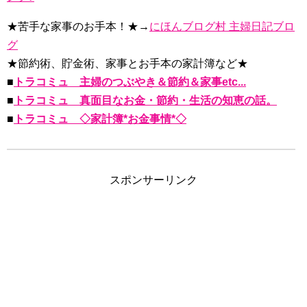
★苦手な家事のお手本！★→
にほんブログ村 主婦日記ブロ
グ
★節約術、貯金術、家事とお手本の家計簿など★
■
トラコミュ 主婦のつぶやき＆節約＆家事etc...
■
トラコミュ 真面目なお金・節約・生活の知恵の話。
■
トラコミュ ◇家計簿*お金事情*◇
スポンサーリンク