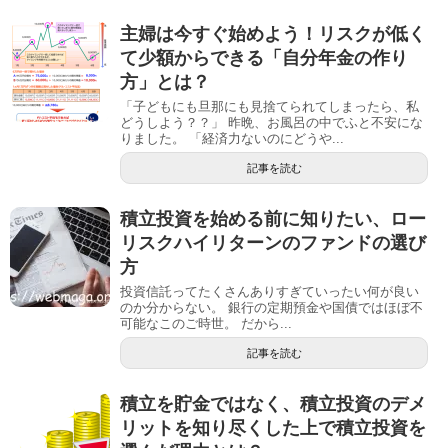
主婦は今すぐ始めよう！リスクが低く
て少額からできる「自分年金の作り
方」とは？
「子どもにも旦那にも見捨てられてしまったら、私
どうしよう？？」 昨晩、お風呂の中でふと不安にな
りました。 「経済力ないのにどうや...
記事を読む
積立投資を始める前に知りたい、ロー
リスクハイリターンのファンドの選び
方
投資信託ってたくさんありすぎていったい何が良い
のか分からない。 銀行の定期預金や国債ではほぼ不
可能なこのご時世。 だから...
記事を読む
積立を貯金ではなく、積立投資のデメ
リットを知り尽くした上で積立投資を