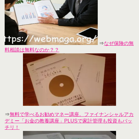
⇒
なぜ保険の無
料相談は無料なのか？？
⇒
無料で学べるお勧めマネー講座。ファイナンシャルアカ
デミー「お金の教養講座」PLUSで家計管理も投資もバッ
チリ！