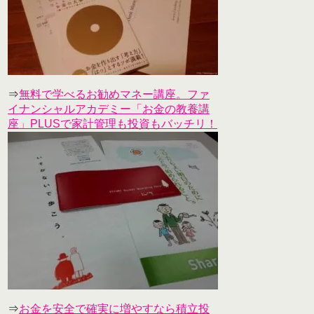
⇒
無料で学べるお勧めマネー講座。ファ
イナンシャルアカデミー「お金の教養講
座」PLUSで家計管理も投資もバッチリ！
⇒
お金を安全で確実に増やすなら積立投