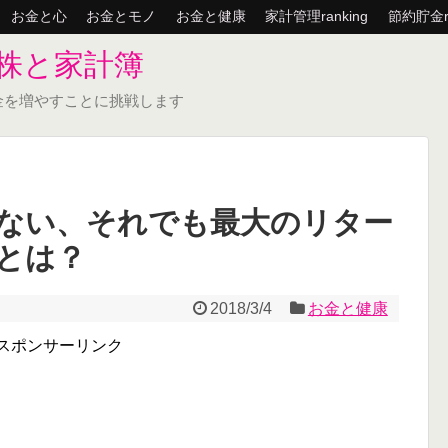
お金と心
お金とモノ
お金と健康
家計管理ranking
節約貯金ra
株と家計簿
金を増やすことに挑戦します
ない、それでも最大のリター
とは？
2018/3/4
お金と健康
スポンサーリンク