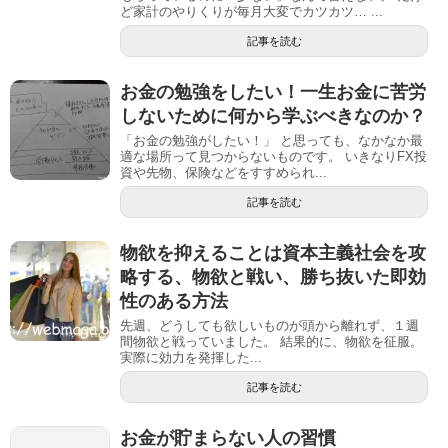
ど家計のやりくりが毎月大変でカツカツ… ...
記事を読む
お金の勉強をしたい！一生お金に苦労
しないために何から学ぶべきなのか？
「お金の勉強がしたい！」 と思っても、なかなか最
適な場所って見つからないものです。 いきなりFX投
資や先物、保険などをすすめられ...
記事を読む
物欲を抑えることは資本主義社会を攻
略する、物欲と戦い、勝ち抜いた即効
性のある方法
先週、どうしても欲しいものが頭から離れず、１週
間物欲と戦っていました。 結果的に、物欲を征服。
実際に効力を発揮した...
記事を読む
お金が貯まらない人の習慣