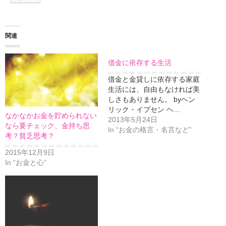
関連
借金に依存する生活
借金と金貸しに依存する家庭
生活には、自由もなければ美
しさもありません。 byヘン
リック・イプセン ヘ…
なかなかお金を貯められない
2013年5月24日
なら要チェック、金持ち思
In “お金の格言・名言など”
考？貧乏思考？
2015年12月9日
In “お金と心”