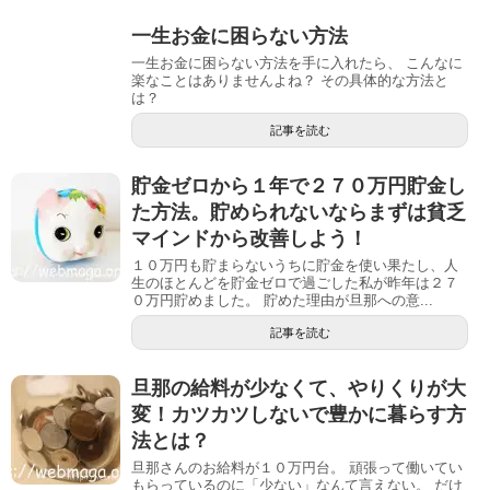
一生お金に困らない方法
一生お金に困らない方法を手に入れたら、 こんなに
楽なことはありませんよね？ その具体的な方法と
は？
記事を読む
貯金ゼロから１年で２７０万円貯金し
た方法。貯められないならまずは貧乏
マインドから改善しよう！
１０万円も貯まらないうちに貯金を使い果たし、人
生のほとんどを貯金ゼロで過ごした私が昨年は２７
０万円貯めました。 貯めた理由が旦那への意...
記事を読む
旦那の給料が少なくて、やりくりが大
変！カツカツしないで豊かに暮らす方
法とは？
旦那さんのお給料が１０万円台。 頑張って働いてい
もらっているのに「少ない」なんて言えない。 だけ