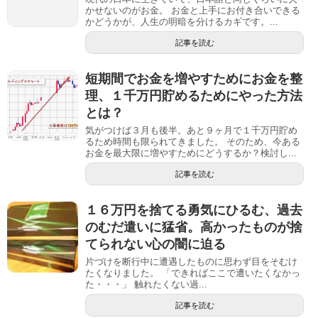
かせないのがお金。 お金と上手にお付き合いできる
かどうかが、人生の明暗を分けるカギです。...
記事を読む
短期間でお金を増やすためにお金を整
理、１千万円貯めるためにやった方法
とは？
気がつけば３月も後半。あと９ヶ月で１千万円貯め
るため時間も限られてきました。 そのため、今ある
お金を最大限に増やすためにどうするか？検討し...
記事を読む
１６万円を捨てる勇気にひるむ、過去
のむだ遣いに猛省。高かったものが捨
てられない心の闇に迫る
片づけを断行中に遭遇したものに思わず目をそむけ
たくなりました。 「できればここで遭いたくなかっ
た・・・」 触れたくない過...
記事を読む