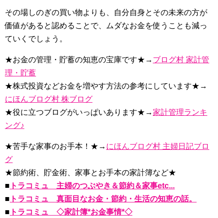
その場しのぎの買い物よりも、自分自身とその未来の方が
価値があると認めることで、ムダなお金を使うことも減っ
ていくでしょう。
★お金の管理・貯蓄の知恵の宝庫です★→
ブログ村 家計管
理・貯蓄
★株式投資などお金を増やす方法の参考にしています★→
にほんブログ村 株ブログ
★役に立つブログがいっぱいあります★→
家計管理ランキ
ング♪
★苦手な家事のお手本！★→
にほんブログ村 主婦日記ブロ
グ
★節約術、貯金術、家事とお手本の家計簿など★
■
トラコミュ 主婦のつぶやき＆節約＆家事etc...
■
トラコミュ 真面目なお金・節約・生活の知恵の話。
■
トラコミュ ◇家計簿*お金事情*◇