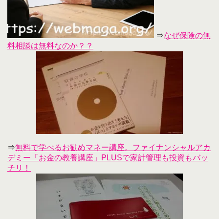
⇒
なぜ保険の無
料相談は無料なのか？？
⇒
無料で学べるお勧めマネー講座。ファイナンシャルアカ
デミー「お金の教養講座」PLUSで家計管理も投資もバッ
チリ！