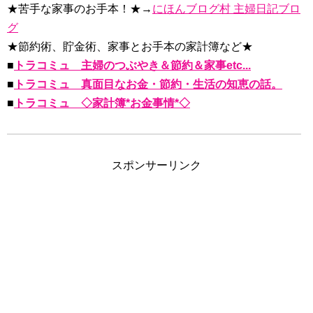
★苦手な家事のお手本！★→
にほんブログ村 主婦日記ブロ
グ
★節約術、貯金術、家事とお手本の家計簿など★
■
トラコミュ 主婦のつぶやき＆節約＆家事etc...
■
トラコミュ 真面目なお金・節約・生活の知恵の話。
■
トラコミュ ◇家計簿*お金事情*◇
スポンサーリンク