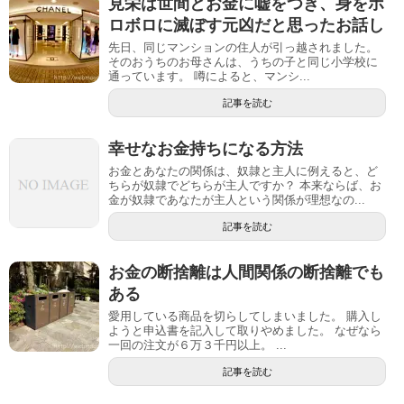
見栄は世間とお金に嘘をつき、身をボ
ロボロに滅ぼす元凶だと思ったお話し
先日、同じマンションの住人が引っ越されました。
そのおうちのお母さんは、うちの子と同じ小学校に
通っています。 噂によると、マンシ...
記事を読む
幸せなお金持ちになる方法
お金とあなたの関係は、奴隷と主人に例えると、ど
ちらが奴隷でどちらが主人ですか？ 本来ならば、お
金が奴隷であなたが主人という関係が理想なの...
記事を読む
お金の断捨離は人間関係の断捨離でも
ある
愛用している商品を切らしてしまいました。 購入し
ようと申込書を記入して取りやめました。 なぜなら
一回の注文が６万３千円以上。 ...
記事を読む