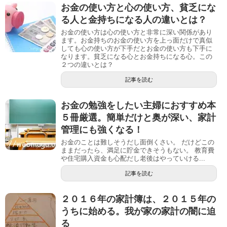
お金の使い方と心の使い方、貧乏にな
る人と金持ちになる人の違いとは？
お金の使い方は心の使い方と非常に深い関係があり
ます。お金持ちのお金の使い方を上っ面だけで真似
しても心の使い方が下手だとお金の使い方も下手に
なります。貧乏になる心とお金持ちになる心。この
２つの違いとは？
記事を読む
お金の勉強をしたい主婦におすすめ本
５冊厳選。簡単だけと奥が深い、家計
管理にも強くなる！
お金のことは難しそうだし面倒くさい。 だけどこの
ままだったら、満足に貯金できそうもない。 教育費
や住宅購入資金も心配だし老後はやっていける...
記事を読む
２０１６年の家計簿は、２０１５年の
うちに始める。我が家の家計の闇に迫
る