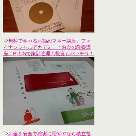
⇒
無料で学べるお勧めマネー講座。ファ
イナンシャルアカデミー「お金の教養講
座」PLUSで家計管理も投資もバッチリ！
⇒
お金を安全で確実に増やすなら積立投