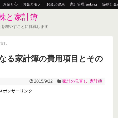
お金と心
お金とモノ
お金と健康
家計管理ranking
節約貯金ra
株と家計簿
金を増やすことに挑戦します
見直し
なる家計簿の費用項目とその
2015/9/22
家計の見直し
,
家計簿
スポンサーリンク