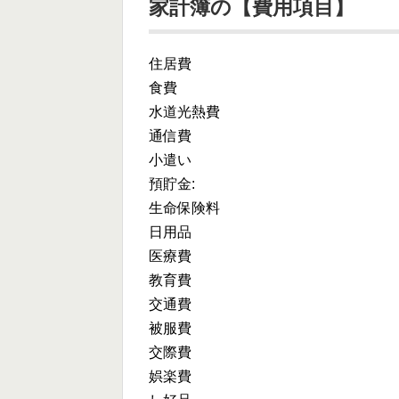
家計簿の【費用項目】
住居費
食費
水道光熱費
通信費
小遣い
預貯金:
生命保険料
日用品
医療費
教育費
交通費
被服費
交際費
娯楽費