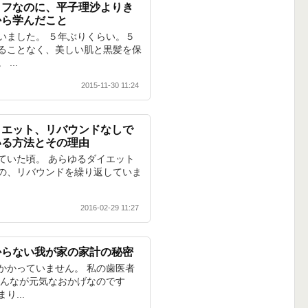
ィフなのに、平子理沙よりき
から学んだこと
いました。 ５年ぶりくらい。５
ることなく、美しい肌と黒髪を保
...
2015-11-30 11:24
イエット、リバウンドなしで
いる方法とその理由
ていた頃。 あらゆるダイエット
の、リバウンドを繰り返していま
2016-02-29 11:27
からない我が家の家計の秘密
かかっていません。 私の歯医者
みんなが元気なおかげなのです
...