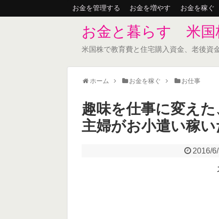
お金を管理する
お金を増やす
お金を稼ぐ
お金と暮らす 米国
米国株で教育費と住宅購入資金、老後資
ホーム
お金を稼ぐ
お仕事
趣味を仕事に変えた
主婦がお小遣い稼い
2016/6