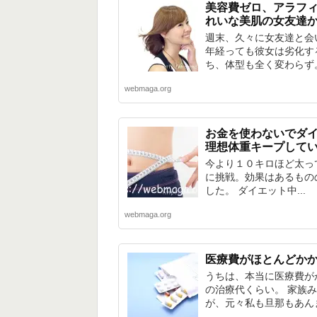
美容費ゼロ、アラフ
れいな美肌の女友達
週末、久々に女友達と会
年経っても彼女は劣化す
ち、体型も全く変わらず。 
webmaga.org
お金を使わないでダ
理想体重キープして
今より１０キロほど太っ
に挑戦。効果はあるもの
した。 ダイエット中...
webmaga.org
医療費がほとんどか
うちは、本当に医療費が
の治療代くらい。 家族
が、元々私も旦那もあんまり