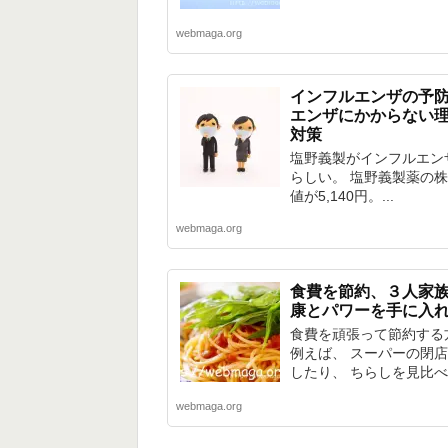
webmaga.org
インフルエンザの予
エンザにかからない
対策
塩野義製がインフルエン
らしい。 塩野義製薬の
値が5,140円。...
webmaga.org
食費を節約、３人家
康とパワーを手に入
食費を頑張って節約する
例えば、 スーパーの閉
したり、 ちらしを見比べ.
webmaga.org