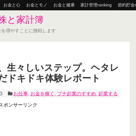
お金と心
お金とモノ
お金と健康
家計管理ranking
節約貯金ra
株と家計簿
金を増やすことに挑戦します
、生々しいステップ。ヘタレ
だドキドキ体験レポート
/3
お仕事
,
お金を稼ぐ
,
プチ起業のすすめ
,
起業する
スポンサーリンク