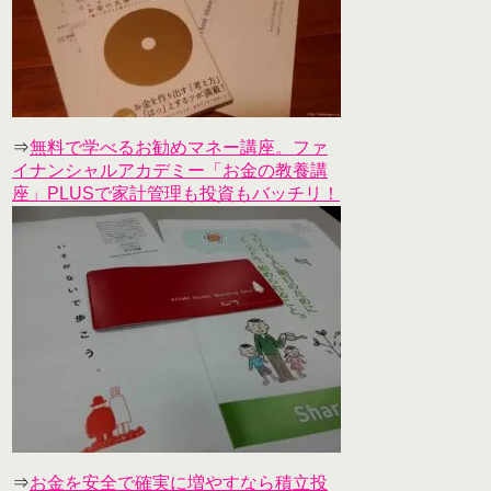
⇒
無料で学べるお勧めマネー講座。ファ
イナンシャルアカデミー「お金の教養講
座」PLUSで家計管理も投資もバッチリ！
⇒
お金を安全で確実に増やすなら積立投