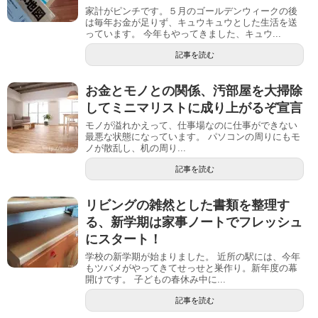
家計がピンチです。５月のゴールデンウィークの後
は毎年お金が足りず、キュウキュウとした生活を送
っています。 今年もやってきました、キュウ...
記事を読む
お金とモノとの関係、汚部屋を大掃除
してミニマリストに成り上がるぞ宣言
モノが溢れかえって、仕事場なのに仕事ができない
最悪な状態になっています。 パソコンの周りにもモ
ノが散乱し、机の周り...
記事を読む
リビングの雑然とした書類を整理す
る、新学期は家事ノートでフレッシュ
にスタート！
学校の新学期が始まりました。 近所の駅には、今年
もツバメがやってきてせっせと巣作り。新年度の幕
開けです。 子どもの春休み中に...
記事を読む