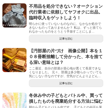
不用品を処分できない？オークション
代行業者に依頼してヤフオクに出品。
臨時収入をゲットしよう！
明らかに使っていないものなのに、なかなか処分で
きないものってありませんか？ 私は、ずっと捨てら
れなかったものをとうとう手放すことにしま...
記事を読む
【汚部屋の片づけ 画像公開】本を１
０８冊断捨離して分かった、本を捨て
る深い意味とは？
ここ最近、自分の部屋が居心地が悪くて長居できな
くなりました。 元々、部屋は多少散らかっていても
気にしない方なのですが、空気がどんよりよどん...
記事を読む
冬休み中の子どもとバトル中、買って
損したものを廃棄処分する方法に悩む
朝から子どもとバトル中です。 子どもとの会話も筆