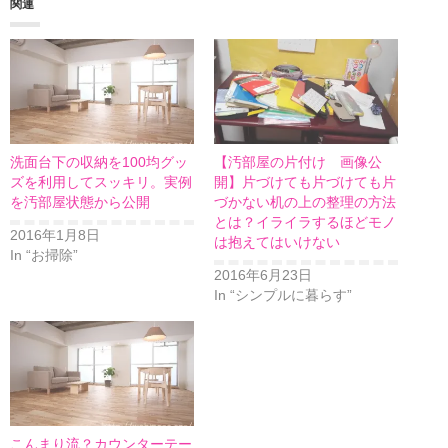
関連
洗面台下の収納を100均グッ
【汚部屋の片付け 画像公
ズを利用してスッキリ。実例
開】片づけても片づけても片
を汚部屋状態から公開
づかない机の上の整理の方法
とは？イライラするほどモノ
2016年1月8日
は抱えてはいけない
In “お掃除”
2016年6月23日
In “シンプルに暮らす”
こんまり流？カウンターテー