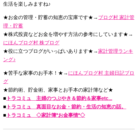
生活を楽しみますね♪
★お金の管理・貯蓄の知恵の宝庫です★→
ブログ村 家計管
理・貯蓄
★株式投資などお金を増やす方法の参考にしています★→
にほんブログ村 株ブログ
★役に立つブログがいっぱいあります★→
家計管理ランキ
ング♪
★苦手な家事のお手本！★→
にほんブログ村 主婦日記ブロ
グ
★節約術、貯金術、家事とお手本の家計簿など★
■
トラコミュ 主婦のつぶやき＆節約＆家事etc...
■
トラコミュ 真面目なお金・節約・生活の知恵の話。
■
トラコミュ ◇家計簿*お金事情*◇