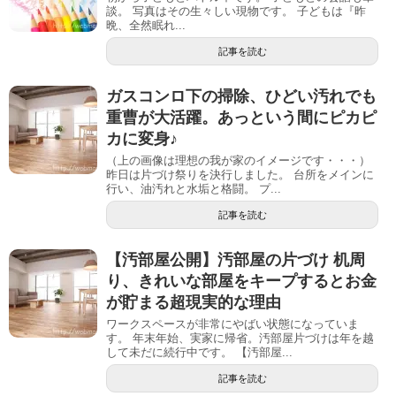
談。 写真はその生々しい現物です。 子どもは『昨
晩、全然眠れ...
記事を読む
ガスコンロ下の掃除、ひどい汚れでも
重曹が大活躍。あっという間にピカピ
カに変身♪
（上の画像は理想の我が家のイメージです・・・）
昨日は片づけ祭りを決行しました。 台所をメインに
行い、油汚れと水垢と格闘。 プ...
記事を読む
【汚部屋公開】汚部屋の片づけ 机周
り、きれいな部屋をキープするとお金
が貯まる超現実的な理由
ワークスペースが非常にやばい状態になっていま
す。 年末年始、実家に帰省。汚部屋片づけは年を越
して未だに続行中です。 【汚部屋...
記事を読む