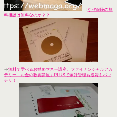
⇒
なぜ保険の無
料相談は無料なのか？？
⇒
無料で学べるお勧めマネー講座。ファイナンシャルアカ
デミー「お金の教養講座」PLUSで家計管理も投資もバッ
チリ！