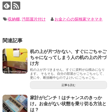
収納棚
,
汚部屋片付け
お金と心の探検家マネマネ
関連記事
机の上が片づかない、すぐにごちゃご
ちゃになってしまう人の机の上の片づ
け方
机の上が片づきません。すぐに資料が山積みになり
ます。 そもそも、自分の部屋がごちゃごちゃして、
更に今、断捨離中なのでよけいにごちゃごち...
記事を読む
家計がピンチ！はチャンスのきっか
け。お金がない状態を乗り切る方法と
は？