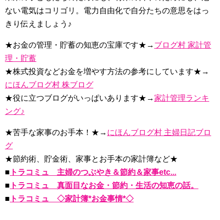
ない電気はコリゴリ。電力自由化で自分たちの意思をはっ
きり伝えましょう♪
★お金の管理・貯蓄の知恵の宝庫です★→
ブログ村 家計管
理・貯蓄
★株式投資などお金を増やす方法の参考にしています★→
にほんブログ村 株ブログ
★役に立つブログがいっぱいあります★→
家計管理ランキ
ング♪
★苦手な家事のお手本！★→
にほんブログ村 主婦日記ブロ
グ
★節約術、貯金術、家事とお手本の家計簿など★
■
トラコミュ 主婦のつぶやき＆節約＆家事etc...
■
トラコミュ 真面目なお金・節約・生活の知恵の話。
■
トラコミュ ◇家計簿*お金事情*◇