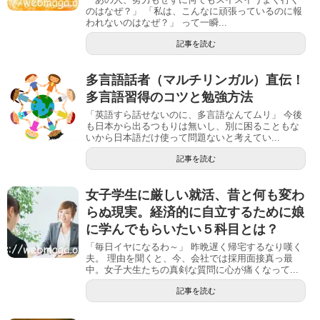
のはなぜ？」 「私は、こんなに頑張っているのに報
われないのはなぜ？」 って一瞬...
記事を読む
多言語話者（マルチリンガル）直伝！
多言語習得のコツと勉強方法
「英語すら話せないのに、多言語なんてムリ」 今後
も日本から出るつもりは無いし、別に困ることもな
いから日本語だけ使って問題ないと考えてい...
記事を読む
女子学生に厳しい就活、昔と何も変わ
らぬ現実。経済的に自立するために娘
に学んでもらいたい５科目とは？
「毎日イヤになるわ～」 昨晩遅く帰宅するなり嘆く
夫。 理由を聞くと、今、会社では採用面接真っ最
中。女子大生たちの真剣な質問に心が痛くなって...
記事を読む