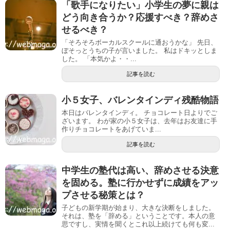
「歌手になりたい」小学生の夢に親は
どう向き合うか？応援すべき？辞めさ
せるべき？
「そろそろボーカルスクールに通おうかな」 先日、
ぼそっとうちの子が言いました。 私はドキッとしま
した。 「本気かよ・・...
記事を読む
小５女子、バレンタインディ残酷物語
本日はバレンタインディ。 チョコレート日よりでご
ざいます。 わが家の小５女子は、去年はお友達に手
作りチョコレートをあげていま...
記事を読む
中学生の塾代は高い、辞めさせる決意
を固める。塾に行かせずに成績をアッ
プさせる秘策とは？
子どもの新学期が始まり、大きな決断をしました。
それは、塾を「辞める」ということです。本人の意
思ですし、実情を聞くとこれ以上続けても何も変...