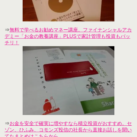
⇒
無料で学べるお勧めマネー講座。ファイナンシャルアカ
デミー「お金の教養講座」PLUSで家計管理も投資もバッ
チリ！
⇒
お金を安全で確実に増やすなら積立投資がおすすめ。セ
ゾン、ひふみ、コモンズ投信の社長から直接お話しを聞い
てたまとめはこちらから