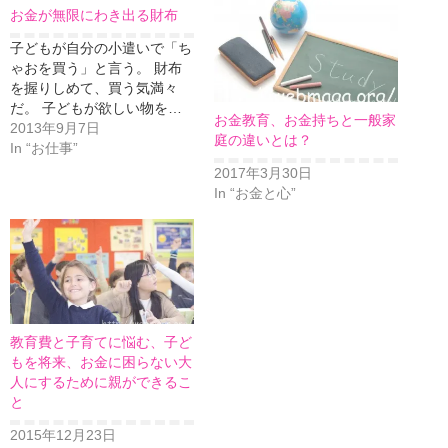
お金が無限にわき出る財布
子どもが自分の小遣いで「ち
ゃおを買う」と言う。 財布
を握りしめて、買う気満々
だ。 子どもが欲しい物を…
お金教育、お金持ちと一般家
2013年9月7日
庭の違いとは？
In “お仕事”
2017年3月30日
In “お金と心”
教育費と子育てに悩む、子ど
もを将来、お金に困らない大
人にするために親ができるこ
と
2015年12月23日