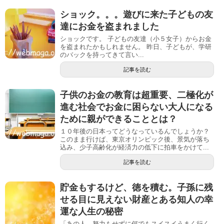
ショック。。。遊びに来た子どもの友
達にお金を盗まれました
ショックです。 子どもの友達（小５女子）からお金
を盗まれたかもしれません。 昨日、子どもが、学研
のバックを持ってきて言い...
記事を読む
子供のお金の教育は超重要、二極化が
進む社会でお金に困らない大人になる
ために親ができることとは？
１０年後の日本ってどうなっているんでしょうか？
このまま行けば、東京オリンピック後、景気が落ち
込み、少子高齢化が経済力の低下に拍車をかけて...
記事を読む
貯金もするけど、徳を積む。子孫に残
せる目に見えない財産とある知人の幸
運な人生の秘密
「あの人、努力もせずに何でもスイスイうまく行く