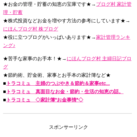
★お金の管理・貯蓄の知恵の宝庫です★→
ブログ村 家計管
理・貯蓄
★株式投資などお金を増やす方法の参考にしています★→
にほんブログ村 株ブログ
★役に立つブログがいっぱいあります★→
家計管理ランキ
ング♪
★苦手な家事のお手本！★→
にほんブログ村 主婦日記ブロ
グ
★節約術、貯金術、家事とお手本の家計簿など★
■
トラコミュ 主婦のつぶやき＆節約＆家事etc...
■
トラコミュ 真面目なお金・節約・生活の知恵の話。
■
トラコミュ ◇家計簿*お金事情*◇
スポンサーリンク