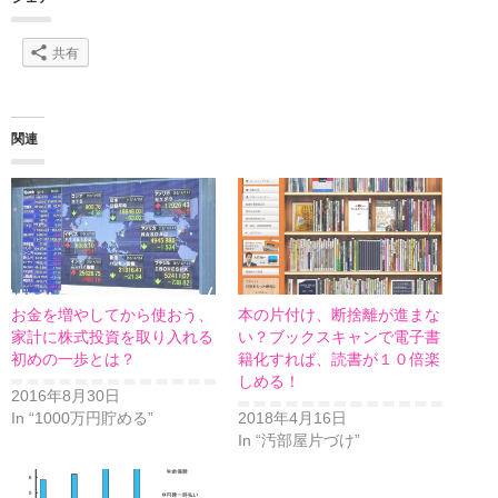
共有
関連
お金を増やしてから使おう、
本の片付け、断捨離が進まな
家計に株式投資を取り入れる
い？ブックスキャンで電子書
初めの一歩とは？
籍化すれば、読書が１０倍楽
しめる！
2016年8月30日
In “1000万円貯める”
2018年4月16日
In “汚部屋片づけ”