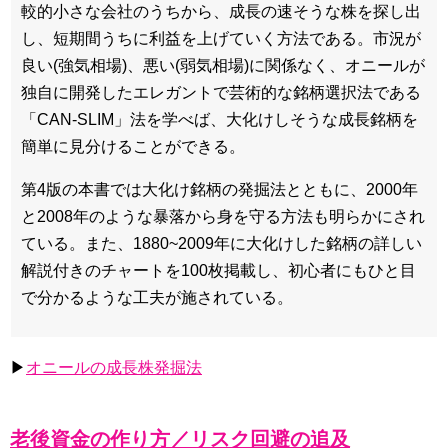
較的小さな会社のうちから、成長の速そうな株を探し出
し、短期間うちに利益を上げていく方法である。市況が
良い(強気相場)、悪い(弱気相場)に関係なく、オニールが
独自に開発したエレガントで芸術的な銘柄選択法である
「CAN-SLIM」法を学べば、大化けしそうな成長銘柄を
簡単に見分けることができる。
第4版の本書では大化け銘柄の発掘法とともに、2000年
と2008年のような暴落から身を守る方法も明らかにされ
ている。また、1880~2009年に大化けした銘柄の詳しい
解説付きのチャートを100枚掲載し、初心者にもひと目
で分かるような工夫が施されている。
▶
オニールの成長株発掘法
老後資金の作り方／リスク回避の追及