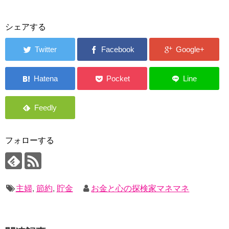
シェアする
フォローする
主婦
,
節約
,
貯金
お金と心の探検家マネマネ