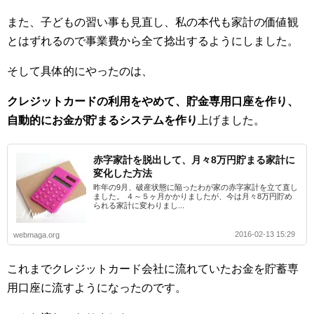
また、子どもの習い事も見直し、私の本代も家計の価値観
とはずれるので事業費から全て捻出するようにしました。
そして具体的にやったのは、
クレジットカードの利用をやめて、貯金専用口座を作り、
自動的にお金が貯まるシステムを作り
上げました。
赤字家計を脱出して、月々8万円貯まる家計に
変化した方法
昨年の9月、破産状態に陥ったわが家の赤字家計を立て直し
ました。 ４～５ヶ月かかりましたが、今は月々8万円貯め
られる家計に変わりまし...
2016-02-13 15:29
webmaga.org
これまでクレジットカード会社に流れていたお金を貯蓄専
用口座に流すようになったのです。