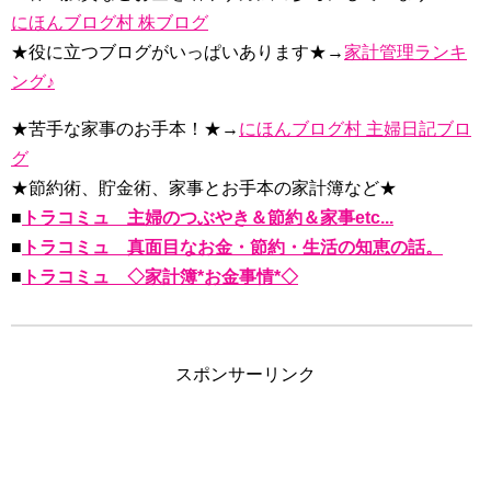
にほんブログ村 株ブログ
★役に立つブログがいっぱいあります★→
家計管理ランキ
ング♪
★苦手な家事のお手本！★→
にほんブログ村 主婦日記ブロ
グ
★節約術、貯金術、家事とお手本の家計簿など★
■
トラコミュ 主婦のつぶやき＆節約＆家事etc...
■
トラコミュ 真面目なお金・節約・生活の知恵の話。
■
トラコミュ ◇家計簿*お金事情*◇
スポンサーリンク