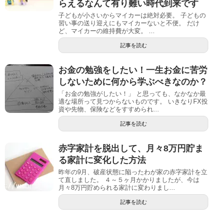
らえるなんて有り難い時代到来です
子どもが小さいからマイカーは絶対必要。 子どもの
習い事の送り迎えにもマイカーないと不便。 だけ
ど、マイカーの維持費が大変。 ...
記事を読む
お金の勉強をしたい！一生お金に苦労
しないために何から学ぶべきなのか？
「お金の勉強がしたい！」 と思っても、なかなか最
適な場所って見つからないものです。 いきなりFX投
資や先物、保険などをすすめられ...
記事を読む
赤字家計を脱出して、月々8万円貯ま
る家計に変化した方法
昨年の9月、破産状態に陥ったわが家の赤字家計を立
て直しました。 ４～５ヶ月かかりましたが、今は
月々8万円貯められる家計に変わりまし...
記事を読む