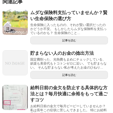
関連記事
ムダな保険料支払っていませんか？賢
い生命保険の選び方
生命保険に入ったものの、それが賢い選択だったの
かどうか不安。 もしかしたらムダな保険料を支払っ
ているのかも？ 生命保険のこと...
記事を読む
貯まらない人のお金の捻出方法
固定費削った、光熱費もまめにチェックしている、
娯楽も美容代もトコトンゼロに近い。 でも貯まらな
い。 そんな貯まらない私が考えたお金のひねり...
記事を読む
給料日前の金欠を防止する具体的な方
法とは？毎月快適に余裕をもって過ご
すコツ
お給料日前の金欠で毎月ピーピーしていませんか？
私は長年この症状に苦しんできました。 特にお給料