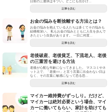
日前の三連休はキツい。どこにも出かけ...
記事を読む
お金の悩みを断捨離する方法とは？
お金の悩みを抱えている人たちは多くてその悩みも
結構根深い。 私もお金の悩みとともに人生を歩んで
きたという自負があります。 一日に何度...
記事を読む
老後破産、老後貧乏、下流老人、老後
の三重苦を避ける方法
老後が心配な年齢になってきました。 マスコミやネ
ット上で、「老後○○」と言う言葉に出会わない日は
なく、その言葉に敏感になって恐る恐...
記事を読む
マイカー維持費がずっしり。だけど、
マイカーは絶対必要という場合、マイ
カーに働いてもらい、家計を助けても