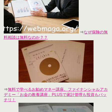
⇒
なぜ保険の無
料相談は無料なのか？？
⇒
無料で学べるお勧めマネー講座。ファイナンシャルアカ
デミー「お金の教養講座」PLUSで家計管理も投資もバッ
チリ！