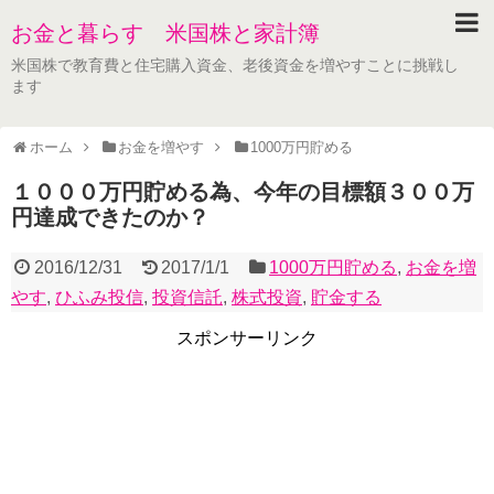
お金と暮らす 米国株と家計簿
米国株で教育費と住宅購入資金、老後資金を増やすことに挑戦し
ます
ホーム
お金を増やす
1000万円貯める
１０００万円貯める為、今年の目標額３００万
円達成できたのか？
2016/12/31
2017/1/1
1000万円貯める
,
お金を増
やす
,
ひふみ投信
,
投資信託
,
株式投資
,
貯金する
スポンサーリンク