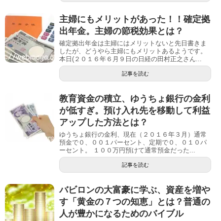
主婦にもメリットがあった！！確定拠
出年金。主婦の節税効果とは？
確定拠出年金は主婦にはメリットないと先日書きま
したが、どうやら主婦にもメリットあるようです。
本日(２０１６年６月９日の日経の田村正之さん...
記事を読む
教育資金の積立、ゆうちょ銀行の金利
が低すぎ。預け入れ先を移動して利益
アップした方法とは？
ゆうちょ銀行の金利、現在（２０１６年３月）通常
預金で０、００１パーセント、定期で０、０１０パ
ーセント。 １００万円預けて通常預金だった...
記事を読む
バビロンの大富豪に学ぶ、資産を増や
す「黄金の７つの知恵」とは？普通の
人が豊かになるためのバイブル