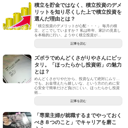
積立を貯金ではなく、積立投資のデメ
リットを知り尽くした上で積立投資を
選んだ理由とは？
「積立投資のデメリットが心配・・・」 毎月の積
立、どこでしていますか？ 私は昨年、家計の見直し
を本格的に行い、ようやく積立投資が...
記事を読む
ズボラでめんどくさがりやさんにピッ
タリ。「ほったらかし投資術」の魅力
とは？
めんどくさがりやだから、投資なんて絶対にムリ…
でも、お金増えたら嬉しいな、という方のために安
心安全で簡単だけど負けにくい、ほったらかし投資
術...
記事を読む
「専業主婦が就職するまでやっておく
べき８つのこと」でキャリアを磨こ