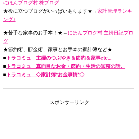
にほんブログ村 株ブログ
★役に立つブログがいっぱいあります★→
家計管理ランキ
ング♪
★苦手な家事のお手本！★→
にほんブログ村 主婦日記ブロ
グ
★節約術、貯金術、家事とお手本の家計簿など★
■
トラコミュ 主婦のつぶやき＆節約＆家事etc...
■
トラコミュ 真面目なお金・節約・生活の知恵の話。
■
トラコミュ ◇家計簿*お金事情*◇
スポンサーリンク