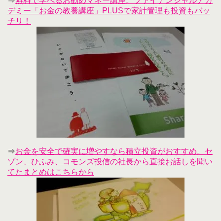
⇒
無料で学べるお勧めマネー講座。ファイナンシャルアカ
デミー「お金の教養講座」PLUSで家計管理も投資もバッ
チリ！
⇒
お金を安全で確実に増やすなら積立投資がおすすめ。セ
ゾン、ひふみ、コモンズ投信の社長から直接お話しを聞い
てたまとめはこちらから