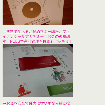
⇒
無料で学べるお勧めマネー講座。ファ
イナンシャルアカデミー「お金の教養講
座」PLUSで家計管理も投資もバッチリ！
⇒
お金を安全で確実に増やすなら積立投