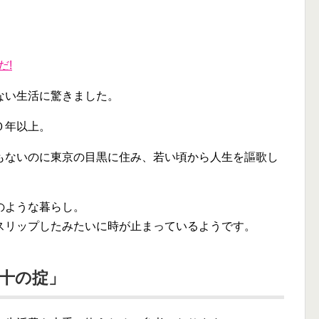
だ!
ない生活に驚きました。
０年以上。
もないのに東京の目黒に住み、若い頃から人生を謳歌し
のような暮らし。
スリップしたみたいに時が止まっているようです。
十の掟」