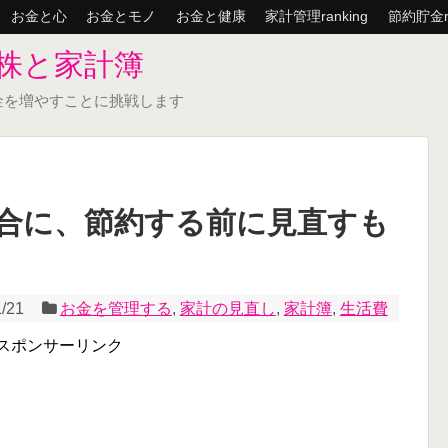
お金と心
お金とモノ
お金と健康
家計管理ranking
節約貯金ra
株と家計簿
金を増やすことに挑戦します
合に、節約する前に見直すも
1/21
お金を管理する
,
家計の見直し
,
家計簿
,
生活費
スポンサーリンク