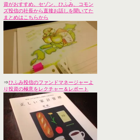
資がおすすめ。セゾン、ひふみ、コモン
ズ投信の社長から直接お話しを聞いてた
まとめはこちらから
⇒
ひふみ投信のファンドマネージャーよ
り投資の極意をレクチャー＆レポート