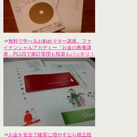
⇒
無料で学べるお勧めマネー講座。ファ
イナンシャルアカデミー「お金の教養講
座」PLUSで家計管理も投資もバッチリ！
⇒
お金を安全で確実に増やすなら積立投