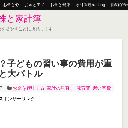
お金と心
お金とモノ
お金と健康
家計管理ranking
節約貯金ra
株と家計簿
金を増やすことに挑戦します
？子どもの習い事の費用が重
と大バトル
17
お金を管理する
,
家計の見直し
,
教育費
,
習い事費
スポンサーリンク