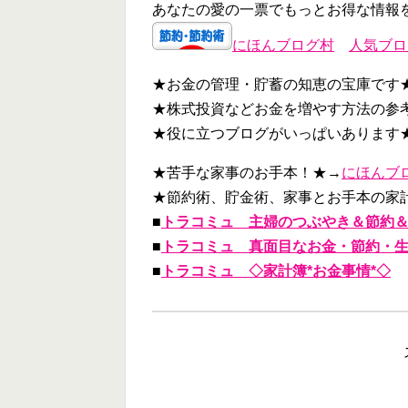
あなたの愛の一票でもっとお得な情報
にほんブログ村
人気ブロ
★お金の管理・貯蓄の知恵の宝庫です
★株式投資などお金を増やす方法の参
★役に立つブログがいっぱいあります
★苦手な家事のお手本！★→
にほんブ
★節約術、貯金術、家事とお手本の家
■
トラコミュ 主婦のつぶやき＆節約＆家事
■
トラコミュ 真面目なお金・節約・
■
トラコミュ ◇家計簿*お金事情*◇