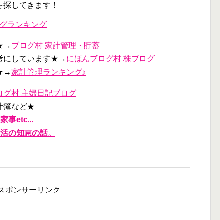
を探してきます！
グランキング
★→
ブログ村 家計管理・貯蓄
考にしています★→
にほんブログ村 株ブログ
★→
家計管理ランキング♪
ログ村 主婦日記ブログ
計簿など★
etc...
生活の知恵の話。
スポンサーリンク