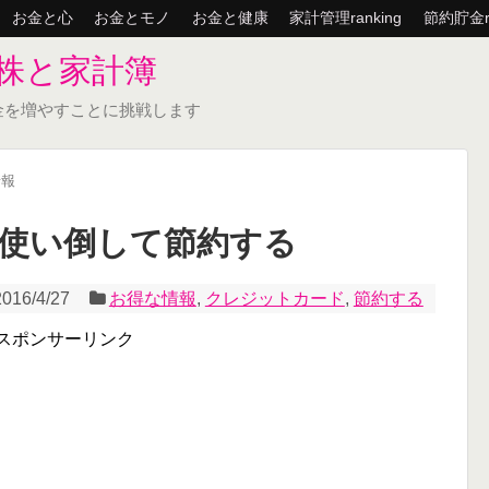
お金と心
お金とモノ
お金と健康
家計管理ranking
節約貯金ra
株と家計簿
金を増やすことに挑戦します
情報
使い倒して節約する
2016/4/27
お得な情報
,
クレジットカード
,
節約する
スポンサーリンク