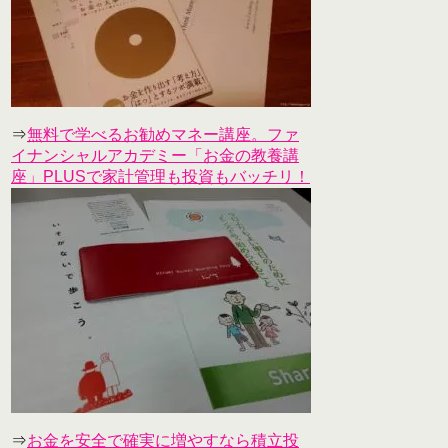
⇒
無料で学べるお勧めマネー講座。ファ
イナンシャルアカデミー「お金の教養講
座」PLUSで家計管理も投資もバッチリ！
⇒
お金を安全で確実に増やすなら積立投