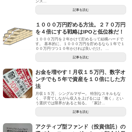
ンス...
記事を読む
１０００万円貯める方法。２７０万円
を４倍にする戦略はIPOと低位株だ！
１０００万円を２年かけて貯めるって結構ハードで
す。 基本的に、１０００万円を貯めるなら１年で１
００万円づつ１０年かければ良いだけ。 ...
記事を読む
お金を増やす！月収１５万円、数字オ
ンチでも５年で資産を１０倍にした方
法
月収１５万、シングルマザー。 特別なスキルもな
く、子育てしながら収入を上げるには「働く」とい
う選択では限界があると知る。 「家計...
記事を読む
アクティブ型ファンド（投資信託）の