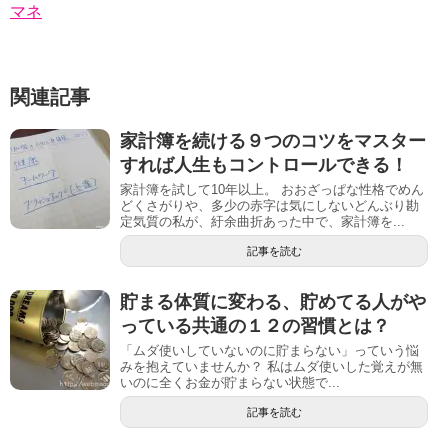
マネ
関連記事
家計簿を続ける９つのコツをマスター
すれば人生もコントロールできる！
家計簿を試して10年以上。 おおざっぱな性格でめん
どくさがりや、多少の赤字は気にしないどんぶり勘
定気質の私が、紆余曲折あった中で、家計簿を...
記事を読む
貯まる体質に変わる、貯めてる人がや
っている共通の１２の習慣とは？
「ムダ使いしていないのに貯まらない」っていう悩
みを抱えていませんか？ 私はムダ使いした覚えが無
いのに全くお金が貯まらない状態で...
記事を読む