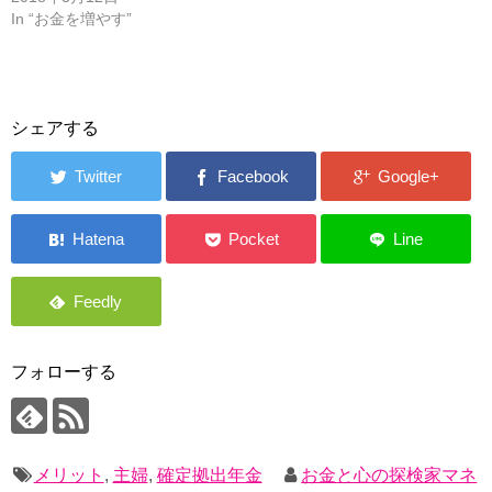
In “お金を増やす”
シェアする
フォローする
メリット
,
主婦
,
確定拠出年金
お金と心の探検家マネ