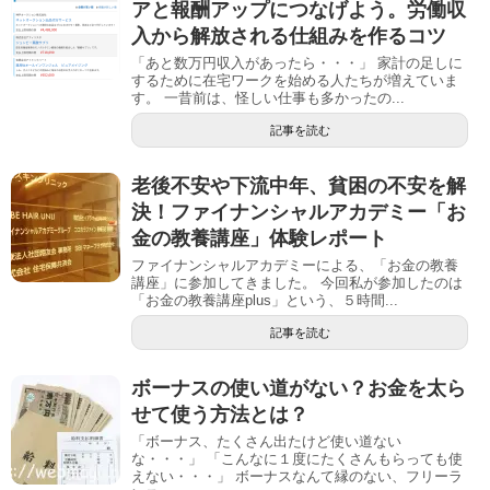
アと報酬アップにつなげよう。労働収
入から解放される仕組みを作るコツ
「あと数万円収入があったら・・・」 家計の足しに
するために在宅ワークを始める人たちが増えていま
す。 一昔前は、怪しい仕事も多かったの...
記事を読む
老後不安や下流中年、貧困の不安を解
決！ファイナンシャルアカデミー「お
金の教養講座」体験レポート
ファイナンシャルアカデミーによる、「お金の教養
講座」に参加してきました。 今回私が参加したのは
「お金の教養講座plus」という、５時間...
記事を読む
ボーナスの使い道がない？お金を太ら
せて使う方法とは？
「ボーナス、たくさん出たけど使い道ない
な・・・」 「こんなに１度にたくさんもらっても使
えない・・・」 ボーナスなんて縁のない、フリーラ