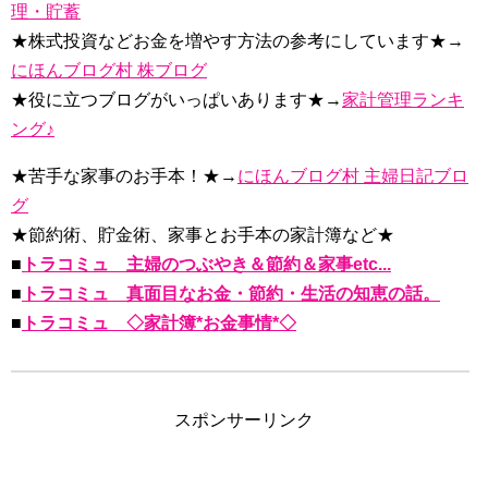
理・貯蓄
★株式投資などお金を増やす方法の参考にしています★→
にほんブログ村 株ブログ
★役に立つブログがいっぱいあります★→
家計管理ランキ
ング♪
★苦手な家事のお手本！★→
にほんブログ村 主婦日記ブロ
グ
★節約術、貯金術、家事とお手本の家計簿など★
■
トラコミュ 主婦のつぶやき＆節約＆家事etc...
■
トラコミュ 真面目なお金・節約・生活の知恵の話。
■
トラコミュ ◇家計簿*お金事情*◇
スポンサーリンク